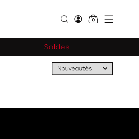
0
s
Soldes