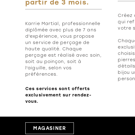
partir de 3 mois.
Créez 
qui re
Karrie Martial, professionnelle
votre 
diplômée avec plus de 7 ans
d'expérience, vous propose
Chaque
un service de perçage de
exclus
haute qualité. Chaque
choisi
perçage est réalisé avec soin,
pierre
soit au poinçon, soit à
détail
l'aiguille, selon vos
bijou 
préférences.
person
Ces services sont offerts
exclusivement sur rendez-
vous.
MAGASINER