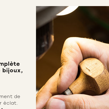
mplète
 bijoux,
ement de
r éclat.