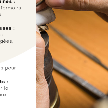
înes :
fermoirs,
u
uses :
de
gées,
es pour
ts :
r la
oux.