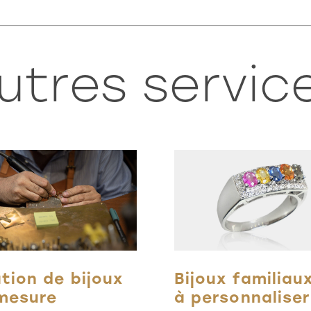
utres servic
tion de bijoux
Bijoux familiau
mesure
à personnaliser