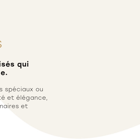
s
isés qui
e.
s spéciaux ou
té et élégance,
naires et