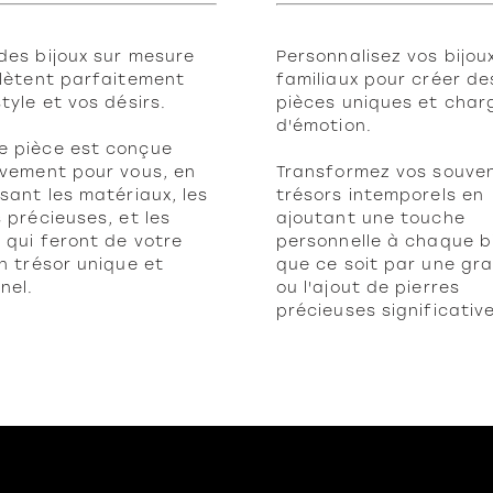
des bijoux sur mesure
Personnalisez vos bijou
flètent parfaitement
familiaux pour créer de
style et vos désirs.
pièces uniques et char
d'émotion.
 pièce est conçue
ivement pour vous, en
Transformez vos souven
ssant les matériaux, les
trésors intemporels en
s précieuses, et les
ajoutant une touche
s qui feront de votre
personnelle à chaque bi
un trésor unique et
que ce soit par une gr
nel.
ou l'ajout de pierres
précieuses significative