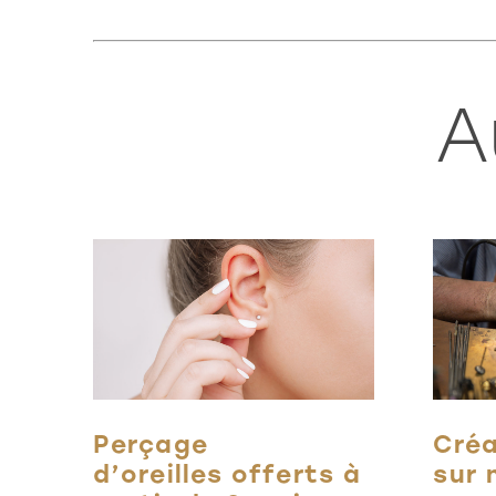
A
Perçage
Créa
d’oreilles offerts à
sur 